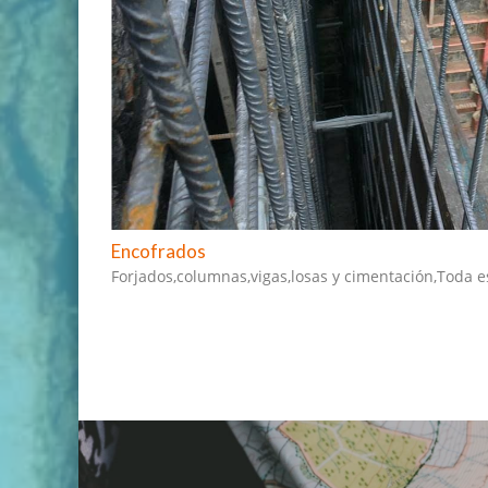
Encofrados
Forjados,columnas,vigas,losas y cimentación,Toda es